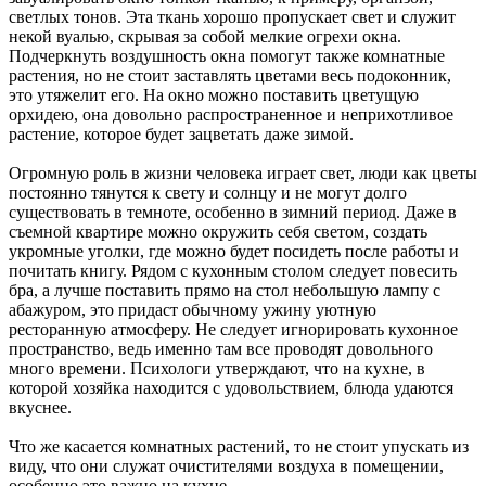
светлых тонов. Эта ткань хорошо пропускает свет и служит
некой вуалью, скрывая за собой мелкие огрехи окна.
Подчеркнуть воздушность окна помогут также комнатные
растения, но не стоит заставлять цветами весь подоконник,
это утяжелит его. На окно можно поставить цветущую
орхидею, она довольно распространенное и неприхотливое
растение, которое будет зацветать даже зимой.
Огромную роль в жизни человека играет свет, люди как цветы
постоянно тянутся к свету и солнцу и не могут долго
существовать в темноте, особенно в зимний период. Даже в
съемной квартире можно окружить себя светом, создать
укромные уголки, где можно будет посидеть после работы и
почитать книгу. Рядом с кухонным столом следует повесить
бра, а лучше поставить прямо на стол небольшую лампу с
абажуром, это придаст обычному ужину уютную
ресторанную атмосферу. Не следует игнорировать кухонное
пространство, ведь именно там все проводят довольного
много времени. Психологи утверждают, что на кухне, в
которой хозяйка находится с удовольствием, блюда удаются
вкуснее.
Что же касается комнатных растений, то не стоит упускать из
виду, что они служат очистителями воздуха в помещении,
особенно это важно на кухне.