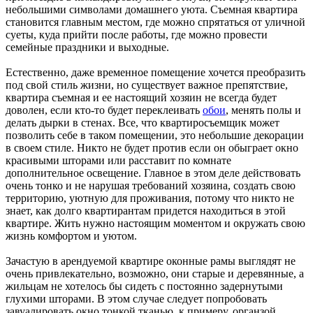
небольшими символами домашнего уюта. Съемная квартира
становится главным местом, где можно спрятаться от уличной
суеты, куда прийти после работы, где можно провести
семейные праздники и выходные.
Естественно, даже временное помещение хочется преобразить
под свой стиль жизни, но существует важное препятствие,
квартира съемная и ее настоящий хозяин не всегда будет
доволен, если кто-то будет переклеивать
обои
, менять полы и
делать дырки в стенах. Все, что квартиросъемщик может
позволить себе в таком помещении, это небольшие декорации
в своем стиле. Никто не будет против если он обыграет окно
красивыми шторами или расставит по комнате
дополнительное освещение. Главное в этом деле действовать
очень тонко и не нарушая требований хозяина, создать свою
территорию, уютную для проживания, потому что никто не
знает, как долго квартирантам придется находиться в этой
квартире. Жить нужно настоящим моментом и окружать свою
жизнь комфортом и уютом.
Зачастую в арендуемой квартире оконные рамы выглядят не
очень привлекательно, возможно, они старые и деревянные, а
жильцам не хотелось бы сидеть с постоянно задернутыми
глухими шторами. В этом случае следует попробовать
завуалировать окно тонкой тканью, к примеру, органзой,