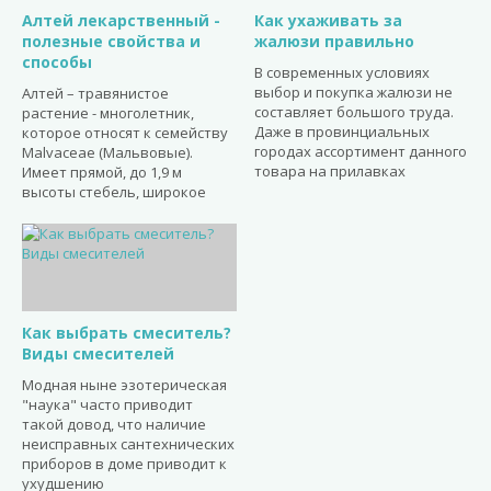
Алтей лекарственный -
Как ухаживать за
полезные свойства и
жалюзи правильно
способы
В современных условиях
выбор и покупка жалюзи не
Алтей – травянистое
составляет большого труда.
растение - многолетник,
Даже в провинциальных
которое относят к семейству
городах ассортимент данного
Malvaceae (Мальвовые).
товара на прилавках
Имеет прямой, до 1,9 м
высоты стебель, широкое
Как выбрать смеситель?
Виды смесителей
Модная ныне эзотерическая
"наука" часто приводит
такой довод, что наличие
неисправных сантехнических
приборов в доме приводит к
ухудшению