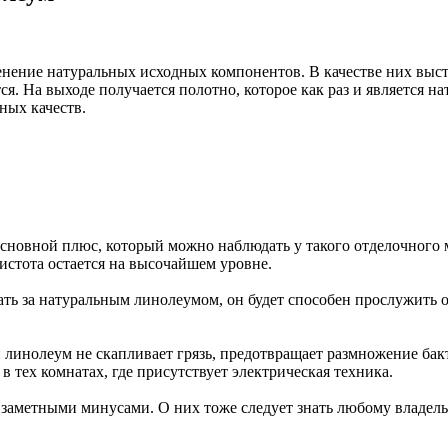
нение натуральных исходных компонентов. В качестве них высту
я. На выходе получается полотно, которое как раз и является 
ных качеств.
сновной плюс, который можно наблюдать у такого отделочного м
истота остается на высочайшем уровне.
ь за натуральным линолеумом, он будет способен прослужить око
линолеум не скапливает грязь, предотвращает размножение бакт
 тех комнатах, где присутствует электрическая техника.
заметными минусами. О них тоже следует знать любому владель