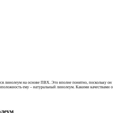
я линолеум на основе ПВХ. Это вполне понятно, поскольку он п
оположность ему – натуральный линолеум. Какими качествами он
олеум