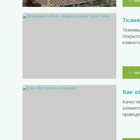
Чи
Ткане
Тканевы
покрыти
комнаты
Чи
Как о
Качеств
элемент
приведе