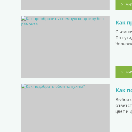
Чи
Как п
Съемная
По сути
Человек
Чи
Как п
Выбор о
ответст
цвет и 